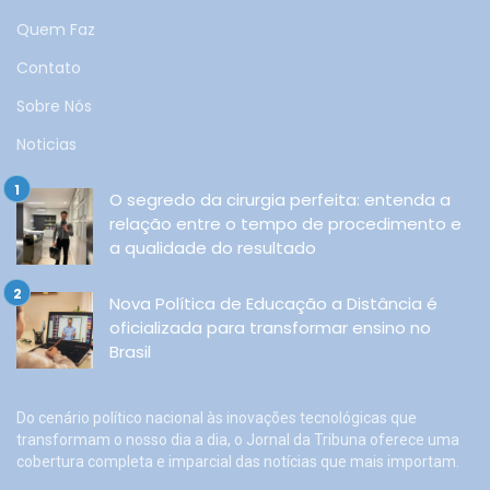
Quem Faz
Contato
Sobre Nós
Noticias
O segredo da cirurgia perfeita: entenda a
relação entre o tempo de procedimento e
a qualidade do resultado
Nova Política de Educação a Distância é
oficializada para transformar ensino no
Brasil
Do cenário político nacional às inovações tecnológicas que
transformam o nosso dia a dia, o Jornal da Tribuna oferece uma
cobertura completa e imparcial das notícias que mais importam.