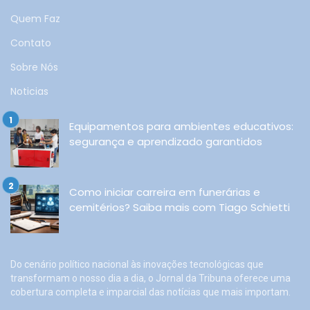
Quem Faz
Contato
Sobre Nós
Noticias
Equipamentos para ambientes educativos:
segurança e aprendizado garantidos
Como iniciar carreira em funerárias e
cemitérios? Saiba mais com Tiago Schietti
Do cenário político nacional às inovações tecnológicas que
transformam o nosso dia a dia, o Jornal da Tribuna oferece uma
cobertura completa e imparcial das notícias que mais importam.