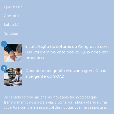
Quem Faz
Contato
Sobre Nós
Noticias
Insatisfação de setores do Congresso com
Lula vai além do veto aos R$ 5,6 bilhões em
emendas
Quando a obrigação vira vantagem: O uso
inteligente do SIGAD
Do cenário político nacional às inovações tecnológicas que
transformam o nosso dia a dia, o Jornal da Tribuna oferece uma
cobertura completa e imparcial das notícias que mais importam.