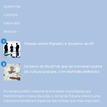
Quem Faz
Contato
Sobre Nós
Noticias
Tensão entre Planalto e Governo do DF
Os livros do BookTok que se tornaram parte
da cultura popular, com Nathalia Belletato
Do cenário político nacional às inovações tecnológicas que
transformam o nosso dia a dia, o Jornal da Tribuna oferece uma
cobertura completa e imparcial das notícias que mais importam.