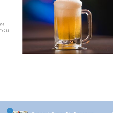
rma
midas.