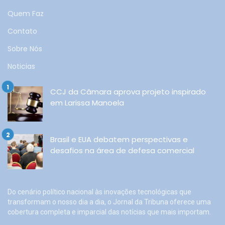
Quem Faz
Contato
Sobre Nós
Noticias
CCJ da Câmara aprova projeto inspirado
em Larissa Manoela
Brasil e EUA debatem perspectivas e
desafios na área de defesa comercial
Do cenário político nacional às inovações tecnológicas que
transformam o nosso dia a dia, o Jornal da Tribuna oferece uma
cobertura completa e imparcial das notícias que mais importam.