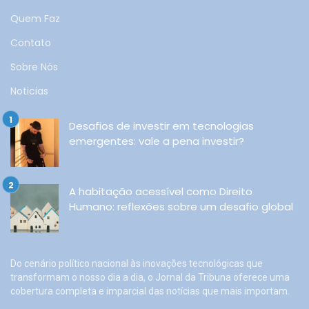
Quem Faz
Contato
Sobre Nós
Noticias
Desafios de investir em tecnologias
emergentes: vale a pena investir?
A habitação acessível como Direito
Humano: reflexões sobre um desafio global
Do cenário político nacional às inovações tecnológicas que
transformam o nosso dia a dia, o Jornal da Tribuna oferece uma
cobertura completa e imparcial das notícias que mais importam.