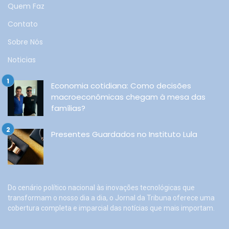
Quem Faz
Contato
Sobre Nós
Noticias
Economia cotidiana: Como decisões
macroeconômicas chegam à mesa das
famílias?
Presentes Guardados no Instituto Lula
Do cenário político nacional às inovações tecnológicas que
transformam o nosso dia a dia, o Jornal da Tribuna oferece uma
cobertura completa e imparcial das notícias que mais importam.