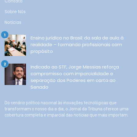
Contato
Sobre Nós
Noticias
Ensino jurídico no Brasil: da sala de aula à
realidade – formando profissionais com
propósito
Indicado ao STF, Jorge Messias reforça
compromisso com imparcialidade e
separação dos Poderes em carta ao
Senado
Do cenário político nacional às inovações tecnológicas que
transformam o nosso dia a dia, o Jornal da Tribuna oferece uma
cobertura completa e imparcial das notícias que mais importam.