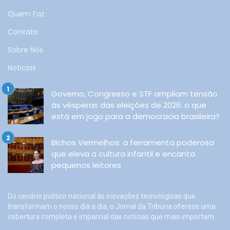
Quem Faz
Contato
Sobre Nós
Noticias
Governo, Congresso e STF ampliam tensão
às vésperas das eleições de 2026: o que
está em jogo para a democracia brasileira?
Bichos Vermelhos: a ferramenta poderosa
que eleva a cultura infantil e encanta
pequenos leitores
Do cenário político nacional às inovações tecnológicas que
transformam o nosso dia a dia, o Jornal da Tribuna oferece uma
cobertura completa e imparcial das notícias que mais importam.