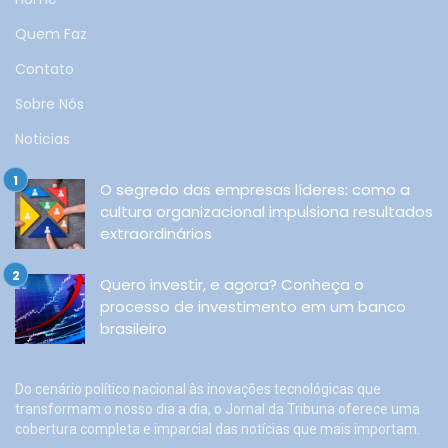
Quem Faz
Contato
Sobre Nós
Noticias
O segredo das empresas líderes: como a
cultura organizacional impulsiona resultados
extraordinários
Quero investir, e agora? Conheça o
processo de investimento em um banco
brasileiro
Do cenário político nacional às inovações tecnológicas que
transformam o nosso dia a dia, o Jornal da Tribuna oferece uma
cobertura completa e imparcial das notícias que mais importam.