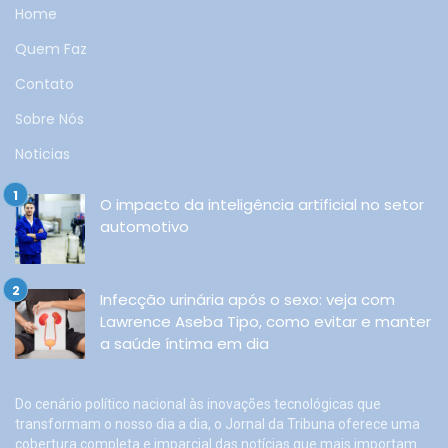
Home
Quem Faz
Contato
Sobre Nós
Noticias
O impacto da inteligência artificial no setor
automotivo
Infecção urinária após o sexo: veja com
Lawrence Aseba Tipo, como evitar e manter
a saúde íntima em dia
Do cenário político nacional às inovações tecnológicas que
transformam o nosso dia a dia, o Jornal da Tribuna oferece uma
cobertura completa e imparcial das notícias que mais importam.