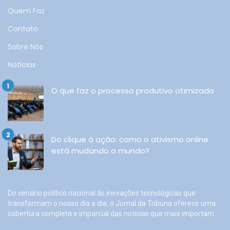
Quem Faz
Contato
Sobre Nós
Noticias
O que faz o processo produtivo otimizado
Do clique à ação: como o ativismo online
está mudando o mundo?
Do cenário político nacional às inovações tecnológicas que
transformam o nosso dia a dia, o Jornal da Tribuna oferece uma
cobertura completa e imparcial das notícias que mais importam.