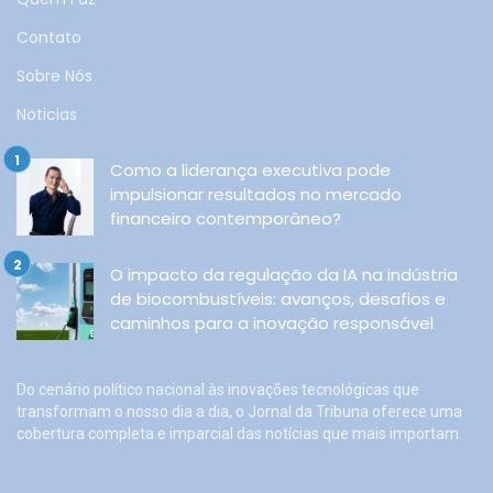
Contato
Sobre Nós
Noticias
Como a liderança executiva pode
impulsionar resultados no mercado
financeiro contemporâneo?
O impacto da regulação da IA na indústria
de biocombustíveis: avanços, desafios e
caminhos para a inovação responsável
Do cenário político nacional às inovações tecnológicas que
transformam o nosso dia a dia, o Jornal da Tribuna oferece uma
cobertura completa e imparcial das notícias que mais importam.