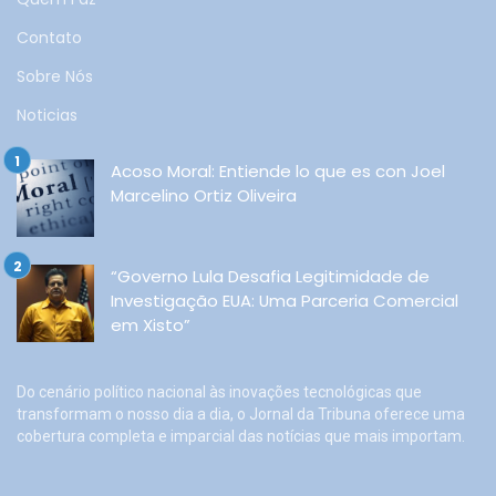
Contato
Sobre Nós
Noticias
Acoso Moral: Entiende lo que es con Joel
Marcelino Ortiz Oliveira
“Governo Lula Desafia Legitimidade de
Investigação EUA: Uma Parceria Comercial
em Xisto”
Do cenário político nacional às inovações tecnológicas que
transformam o nosso dia a dia, o Jornal da Tribuna oferece uma
cobertura completa e imparcial das notícias que mais importam.