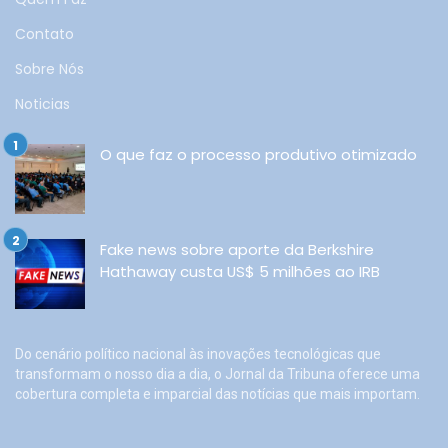
Contato
Sobre Nós
Noticias
O que faz o processo produtivo otimizado
Fake news sobre aporte da Berkshire
Hathaway custa US$ 5 milhões ao IRB
Do cenário político nacional às inovações tecnológicas que
transformam o nosso dia a dia, o Jornal da Tribuna oferece uma
cobertura completa e imparcial das notícias que mais importam.