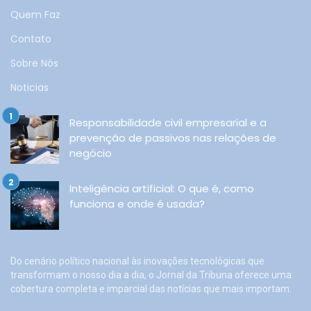
Quem Faz
Contato
Sobre Nós
Noticias
Responsabilidade civil empresarial e a
prevenção de passivos nas relações de
negócio
Inteligência artificial: O que é, como
funciona e onde é usada?
Do cenário político nacional às inovações tecnológicas que
transformam o nosso dia a dia, o Jornal da Tribuna oferece uma
cobertura completa e imparcial das notícias que mais importam.