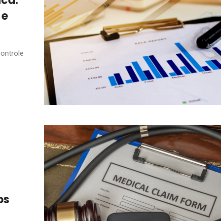
ica:
 e
ontrole
os