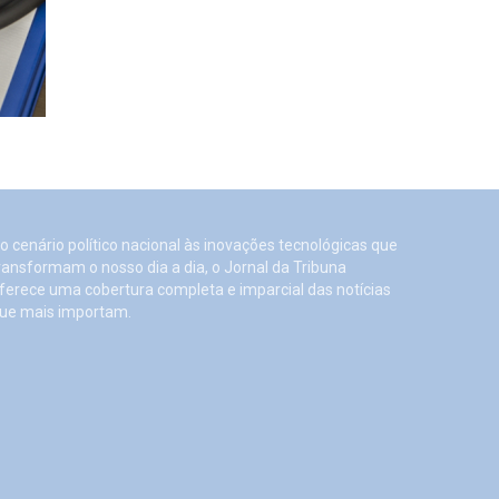
o cenário político nacional às inovações tecnológicas que
ransformam o nosso dia a dia, o Jornal da Tribuna
ferece uma cobertura completa e imparcial das notícias
ue mais importam.