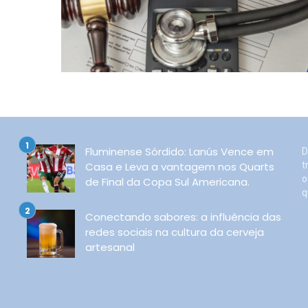
Fluminense Sórdido: Lanús Vence em
D
Casa e Leva a vantagem nos Quarts
t
o
de Final da Copa Sul Americana.
q
Conectando sabores: a influência das
redes sociais na cultura da cerveja
artesanal