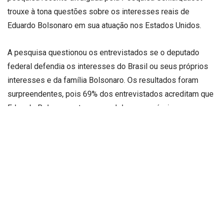
trouxe à tona questões sobre os interesses reais de
Eduardo Bolsonaro em sua atuação nos Estados Unidos.
A pesquisa questionou os entrevistados se o deputado
federal defendia os interesses do Brasil ou seus próprios
interesses e da família Bolsonaro. Os resultados foram
surpreendentes, pois 69% dos entrevistados acreditam que
Eduardo Bolsonaro atua em prol de seus próprios
interesses e da família, enquanto apenas 23% acreditam
que ele defende os interesses do Brasil. Isso sugere que a
maioria das pessoas não confia na capacidade de Eduardo
Bolsonaro de representar os interesses do país.
Além disso, a pesquisa também revelou que o ex-
presidente Jair Bolsonaro e seu filho, Eduardo, têm as
condutas mais reprovadas diante do tarifaço imposto pelo