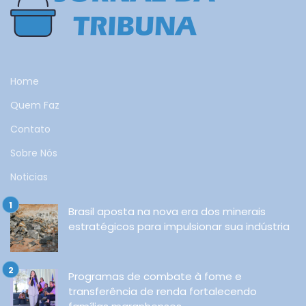
Home
Quem Faz
Contato
Sobre Nós
Noticias
Brasil aposta na nova era dos minerais
estratégicos para impulsionar sua indústria
Programas de combate à fome e
transferência de renda fortalecendo