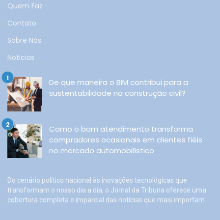
Quem Faz
Contato
Sobre Nós
Noticias
De que maneira o BIM contribui para a
sustentabilidade na construção civil?
Como o bom atendimento transforma
compradores ocasionais em clientes fiéis
no mercado automobilístico
Do cenário político nacional às inovações tecnológicas que
transformam o nosso dia a dia, o Jornal da Tribuna oferece uma
cobertura completa e imparcial das notícias que mais importam.