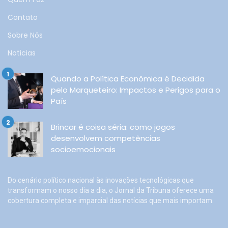
Contato
Sobre Nós
Noticias
Quando a Política Econômica é Decidida
pelo Marqueteiro: Impactos e Perigos para o
País
Brincar é coisa séria: como jogos
desenvolvem competências
socioemocionais
Do cenário político nacional às inovações tecnológicas que
transformam o nosso dia a dia, o Jornal da Tribuna oferece uma
cobertura completa e imparcial das notícias que mais importam.