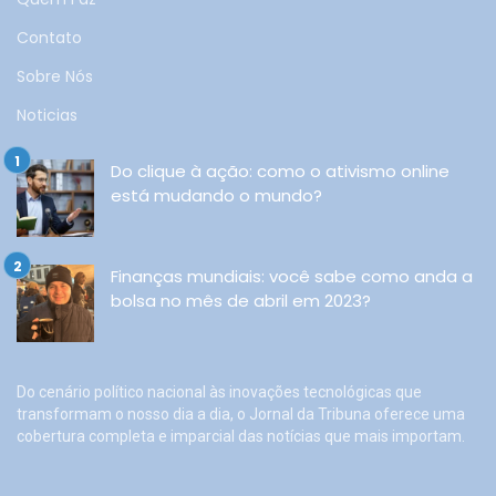
Contato
Sobre Nós
Noticias
Do clique à ação: como o ativismo online
está mudando o mundo?
Finanças mundiais: você sabe como anda a
bolsa no mês de abril em 2023?
Do cenário político nacional às inovações tecnológicas que
transformam o nosso dia a dia, o Jornal da Tribuna oferece uma
cobertura completa e imparcial das notícias que mais importam.