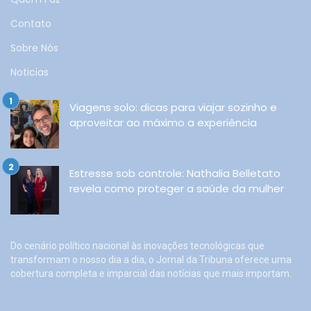
Contato
Sobre Nós
Noticias
Viagens solo: dicas para viajar sozinho e
aproveitar ao máximo a experiência
Estresse sob controle: Nathalia Belletato
revela como proteger a saúde da mulher
Do cenário político nacional às inovações tecnológicas que
transformam o nosso dia a dia, o Jornal da Tribuna oferece uma
cobertura completa e imparcial das notícias que mais importam.