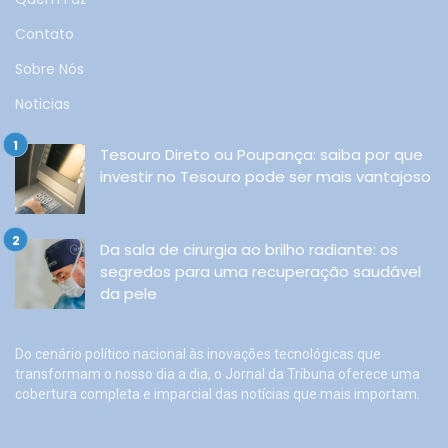
Contato
Sobre Nós
Noticias
Tesouro Direto ou Poupança: saiba por que
investir no Tesouro pode ser mais vantajoso
Da sala de cirurgia ao brilho radiante: os
segredos para uma recuperação saudável
da pele
Do cenário político nacional às inovações tecnológicas que
transformam o nosso dia a dia, o Jornal da Tribuna oferece uma
cobertura completa e imparcial das notícias que mais importam.