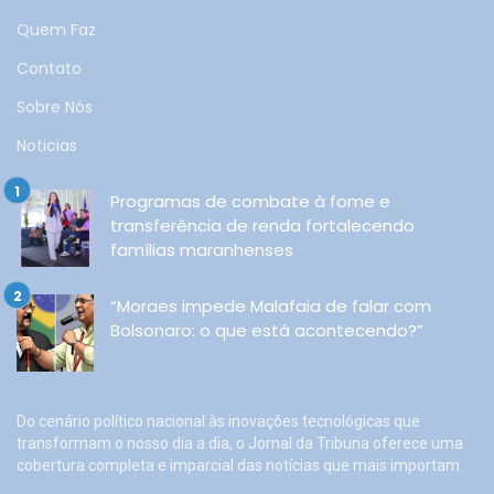
Quem Faz
Contato
Sobre Nós
Noticias
Programas de combate à fome e
transferência de renda fortalecendo
famílias maranhenses
“Moraes impede Malafaia de falar com
Bolsonaro: o que está acontecendo?”
Do cenário político nacional às inovações tecnológicas que
transformam o nosso dia a dia, o Jornal da Tribuna oferece uma
cobertura completa e imparcial das notícias que mais importam.