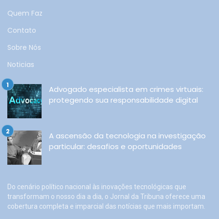
Quem Faz
Contato
Sobre Nós
Noticias
Advogado especialista em crimes virtuais:
protegendo sua responsabilidade digital
A ascensão da tecnologia na investigação
particular: desafios e oportunidades
Do cenário político nacional às inovações tecnológicas que
transformam o nosso dia a dia, o Jornal da Tribuna oferece uma
cobertura completa e imparcial das notícias que mais importam.