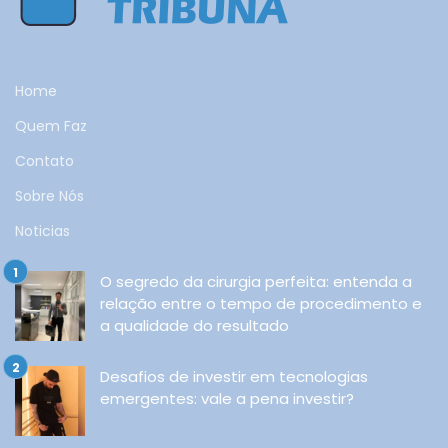
Home
Quem Faz
Contato
Sobre Nós
Noticias
O segredo da cirurgia perfeita: entenda a
relação entre o tempo de procedimento e
a qualidade do resultado
Desafios de investir em tecnologias
emergentes: vale a pena investir?