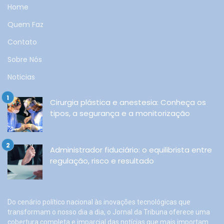
Home
Quem Faz
Contato
Sobre Nós
Noticias
Cirurgia plástica e anestesia: Conheça os
tipos, a segurança e a monitorização
Administrador fiduciário: o equilibrista entre
regulação, risco e resultado
Do cenário político nacional às inovações tecnológicas que
transformam o nosso dia a dia, o Jornal da Tribuna oferece uma
cobertura completa e imparcial das notícias que mais importam.