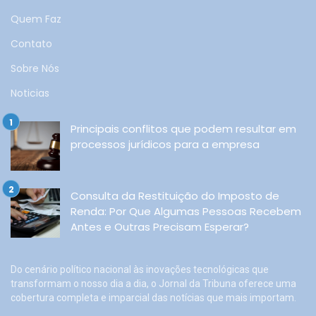
Quem Faz
Contato
Sobre Nós
Noticias
Principais conflitos que podem resultar em
processos jurídicos para a empresa
Consulta da Restituição do Imposto de
Renda: Por Que Algumas Pessoas Recebem
Antes e Outras Precisam Esperar?
Do cenário político nacional às inovações tecnológicas que
transformam o nosso dia a dia, o Jornal da Tribuna oferece uma
cobertura completa e imparcial das notícias que mais importam.