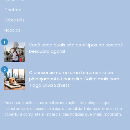
Contato
Sobre Nós
Noticias
Você sabe quais são os 4 tipos de corrida?
Descubra agora!
O consórcio como uma ferramenta de
planejamento financeiro: Saiba mais com
Tiago Oliva Schietti
Do cenário político nacional às inovações tecnológicas que
transformam o nosso dia a dia, o Jornal da Tribuna oferece uma
cobertura completa e imparcial das notícias que mais importam.