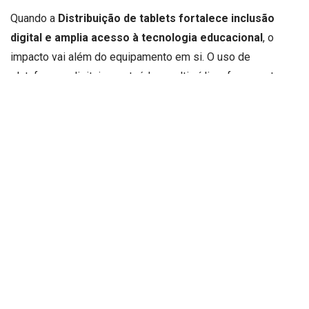
Quando a
Distribuição de tablets fortalece inclusão
digital e amplia acesso à tecnologia educacional
, o
impacto vai além do equipamento em si. O uso de
plataformas digitais, conteúdos multimídia e ferramentas
educacionais amplia possibilidades de aprendizagem e
personalização do ensino. Estudantes passam a interagir
de forma mais ativa com os conteúdos. Nesse contexto, a
Distribuição de tablets fortalece inclusão digital e
amplia acesso à tecnologia educacional
ao transformar
a dinâmica da sala de aula.
A ação é conduzida pelo
Governo da Bahia
, que aposta na
tecnologia como instrumento de equidade educacional. A
iniciativa dialoga com políticas de modernização do ensino
e valorização do aprendizado digital. Ao investir em
infraestrutura tecnológica, o Estado sinaliza compromisso