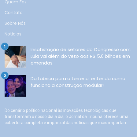
Quem Faz
Contato
Sobre Nós
Noticias
Insatisfação de setores do Congresso com
Lula vai além do veto aos R$ 5,6 bilhões em
emendas
Da fábrica para o terreno: entenda como
funciona a construção modular!
Do cenário político nacional às inovações tecnológicas que
transformam o nosso dia a dia, o Jornal da Tribuna oferece uma
cobertura completa e imparcial das notícias que mais importam.