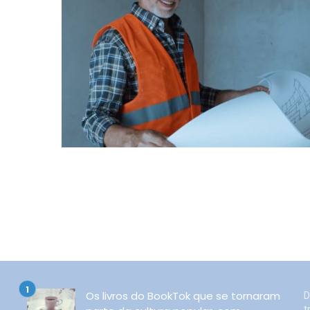
Os livros do BookTok que se tornaram
D
t