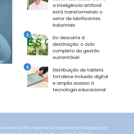
a inteligência artificial
está transformando o
setor de lubrificantes
industriais
Do descarte à
destinação: o ciclo
completo da gestão
sustentável
Distribuição de tablets
fortalece inclusão digital
e amplia acesso à
tecnologia educacional
o cenário político nacional às inovações tecnológicas que
ransformam o nosso dia a dia, o Jornal da Tribuna