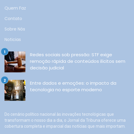
Quem Faz
Contato
Sobre Nós
Noticias
Redes sociais sob pressão: STF exige
remoção rápida de conteúdos ilícitos sem
decisão judicial
Entre dados e emoções: o impacto da
tecnologia no esporte moderno
Do cenário político nacional às inovações tecnológicas que
transformam o nosso dia a dia, o Jornal da Tribuna oferece uma
cobertura completa e imparcial das notícias que mais importam.