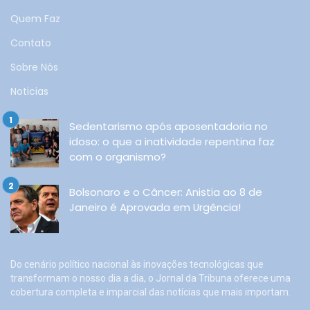
Quem Faz
Contato
Sobre Nós
Noticias
Sedentarismo após aposentadoria no
idoso: o que a inatividade repentina faz
com o organismo?
Bolsonaro e o Câncer: Anistia ao 8 de
Janeiro é Aprovada em Urgência!
Do cenário político nacional às inovações tecnológicas que
transformam o nosso dia a dia, o Jornal da Tribuna oferece uma
cobertura completa e imparcial das notícias que mais importam.