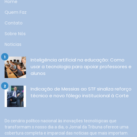
Home
Quem Faz
Contato
Sobre Nós
Noticias
Inteligência artificial na educação: Como
usar a tecnologia para apoiar professores e
alunos
Indicação de Messias ao STF sinaliza reforço
técnico e novo fôlego institucional à Corte
Do cenário político nacional às inovações tecnológicas que
transformam o nosso dia a dia, o Jornal da Tribuna oferece uma
cobertura completa e imparcial das notícias que mais importam.