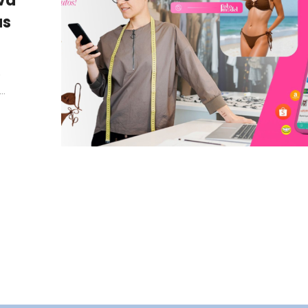
va
as
o
..