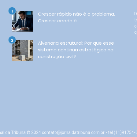
Crescer rápido não é o problema.
D
Crescer errado é.
t
o
q
Alvenaria estrutural: Por que esse
sistema continua estratégico na
construção civil?
nal da Tribuna © 2024
contato@jornaldatribuna.com.br
- tel.(11)91754-