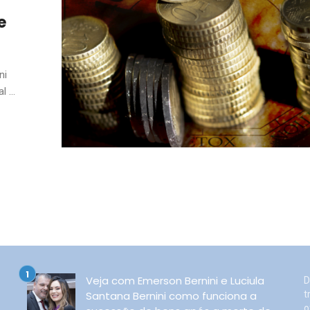
e
ni
 ...
Veja com Emerson Bernini e Luciula
D
Santana Bernini como funciona a
t
o