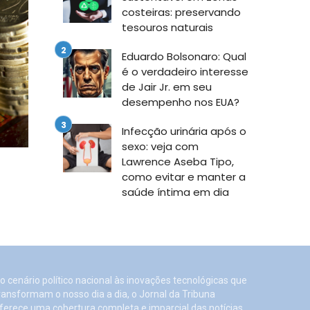
costeiras: preservando
tesouros naturais
Eduardo Bolsonaro: Qual
é o verdadeiro interesse
de Jair Jr. em seu
desempenho nos EUA?
Infecção urinária após o
sexo: veja com
Lawrence Aseba Tipo,
como evitar e manter a
saúde íntima em dia
o cenário político nacional às inovações tecnológicas que
ransformam o nosso dia a dia, o Jornal da Tribuna
ferece uma cobertura completa e imparcial das notícias