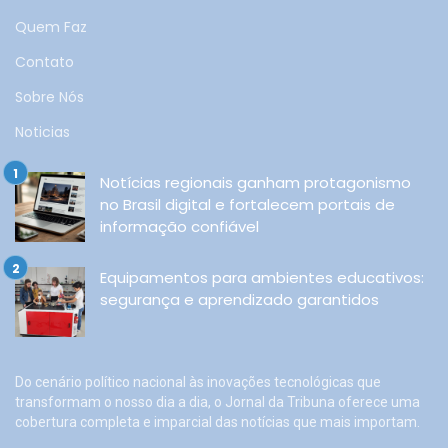
Quem Faz
Contato
Sobre Nós
Noticias
Notícias regionais ganham protagonismo
no Brasil digital e fortalecem portais de
informação confiável
Equipamentos para ambientes educativos:
segurança e aprendizado garantidos
Do cenário político nacional às inovações tecnológicas que
transformam o nosso dia a dia, o Jornal da Tribuna oferece uma
cobertura completa e imparcial das notícias que mais importam.