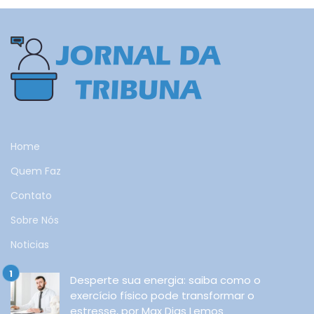
Home
Quem Faz
Contato
Sobre Nós
Noticias
Desperte sua energia: saiba como o
exercício físico pode transformar o
estresse, por Max Dias Lemos