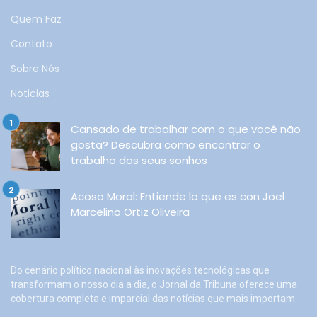
Quem Faz
Contato
Sobre Nós
Noticias
Cansado de trabalhar com o que você não
gosta? Descubra como encontrar o
trabalho dos seus sonhos
Acoso Moral: Entiende lo que es con Joel
Marcelino Ortiz Oliveira
Do cenário político nacional às inovações tecnológicas que
transformam o nosso dia a dia, o Jornal da Tribuna oferece uma
cobertura completa e imparcial das notícias que mais importam.