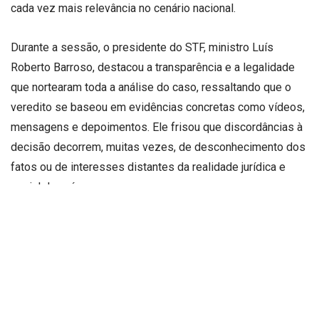
cada vez mais relevância no cenário nacional.
Durante a sessão, o presidente do STF, ministro Luís
Roberto Barroso, destacou a transparência e a legalidade
que nortearam toda a análise do caso, ressaltando que o
veredito se baseou em evidências concretas como vídeos,
mensagens e depoimentos. Ele frisou que discordâncias à
decisão decorrem, muitas vezes, de desconhecimento dos
fatos ou de interesses distantes da realidade jurídica e
social do país.
A condenação de figuras de destaque, incluindo o ex-
presidente Jair Bolsonaro, por crimes relacionados à
tentativa de abolição do regime democrático, repercutiu
amplamente entre políticos e cidadãos. Para muitos, a
sentença representou um fortalecimento das instituições e