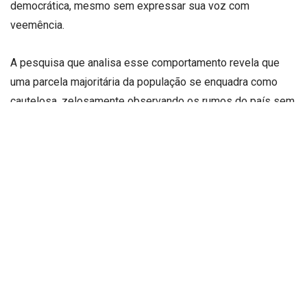
democrática, mesmo sem expressar sua voz com
veemência.
A pesquisa que analisa esse comportamento revela que
uma parcela majoritária da população se enquadra como
cautelosa, zelosamente observando os rumos do país sem
se comprometer com narrativas polarizadas. Esses
cidadãos priorizam sua vida cotidiana: emprego, educação,
segurança e saúde pesam muito mais em suas prioridades
do que debates ideológicos inflamados. A reticência em
entrar em alianças partidárias explícitas indica não apenas
desconfiança, mas uma avaliação crítica sobre os limites e
riscos das agendas extremistas. Por isso, muitos preferem
manter uma distância estratégica, evitando cair nas
trincheiras discursivas.