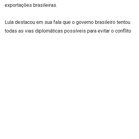
exportações brasileiras.
Lula destacou em sua fala que o governo brasileiro tentou
todas as vias diplomáticas possíveis para evitar o conflito
comercial. Ministros foram enviados para negociações com
os Estados Unidos, mas não houve abertura para diálogo.
Este cenário reforça a visão do líder brasileiro de que a
taxa não foi apenas uma medida econômica, mas um ato de
provocação política. O presidente brasileiro enfatizou ainda
que o Brasil não aceitará se colocar em posição de
subordinação, ressaltando a independência do Judiciário
nacional, uma resposta clara ao que classificou como
tentativas de intimidação.
O tarifaço imposto por Trump tem impacto direto no bolso
do consumidor americano, segundo Lula. Produtos