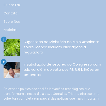
Quem Faz
Contato
Sobre Nós
Noticias
Sugestões ao Ministério do Meio Ambiente
sobre licença incluem criar agência
reguladora
Insatisfação de setores do Congresso com
Lula vai além do veto aos R$ 5,6 bilhões em
emendas
Do cenário político nacional às inovações tecnológicas que
transformam o nosso dia a dia, o Jornal da Tribuna oferece uma
cobertura completa e imparcial das notícias que mais importam.