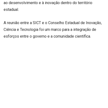
ao desenvolvimento e à inovação dentro do território
estadual.
A reunião entre a SICT e o Conselho Estadual de Inovação,
Ciência e Tecnologia foi um marco para a integração de
esforços entre o governo e a comunidade científica.
Durante o encontro, diversos pontos sobre a atual situação
da inovação no estado foram abordados, como os desafios
enfrentados pelas instituições de pesquisa, a falta de
financiamento para novos projetos e as barreiras
burocráticas que dificultam a implementação de inovações
tecnológicas. A SICT se comprometeu a trabalhar junto ao
CEICT para superar essas dificuldades e fortalecer o
ecossistema de inovação.
Um dos principais temas discutidos foi a necessidade de