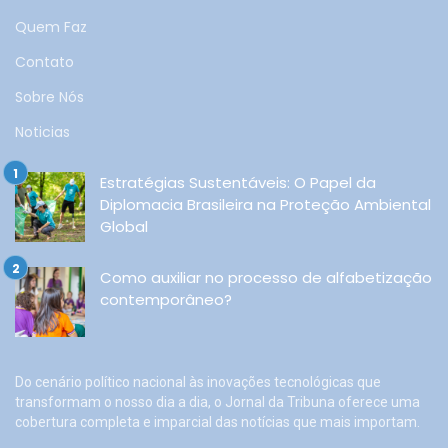
Quem Faz
Contato
Sobre Nós
Noticias
Estratégias Sustentáveis: O Papel da
Diplomacia Brasileira na Proteção Ambiental
Global
Como auxiliar no processo de alfabetização
contemporâneo?
Do cenário político nacional às inovações tecnológicas que
transformam o nosso dia a dia, o Jornal da Tribuna oferece uma
cobertura completa e imparcial das notícias que mais importam.