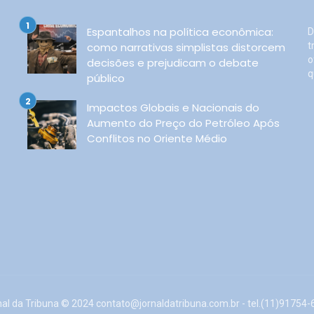
Espantalhos na política econômica:
D
como narrativas simplistas distorcem
t
o
decisões e prejudicam o debate
q
público
Impactos Globais e Nacionais do
Aumento do Preço do Petróleo Após
Conflitos no Oriente Médio
nal da Tribuna © 2024
contato@jornaldatribuna.com.br
- tel.(11)91754-