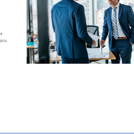
ça
rio.