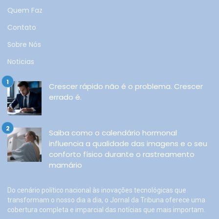
Quem Faz
Contato
Sobre Nós
Noticias
Crescer rápido não é o problema. Crescer
errado é.
Saiba como o calendário hormonal
influencia a qualidade das imagens e o seu
conforto físico durante o rastreamento
mamário
Do cenário político nacional às inovações tecnológicas que
transformam o nosso dia a dia, o Jornal da Tribuna oferece uma
cobertura completa e imparcial das notícias que mais importam.